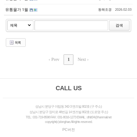
유통물가 1월
동해조경
2026.02.03
검색
목록
‹ Prev
1
Next ›
CALL US
성남시 분당구 야탑동 342-3 엔즈빌 802호 (구 주소)
성남시 분당구 장미로 48번길 14 엔즈빌 802호 (도로명 주소)
TEL : 031-719-8598 FAX : 031-8016-1273 EMAIL : dhld04@hanmail.net
copyright(c)donghae.All rights reserved.
PC버전